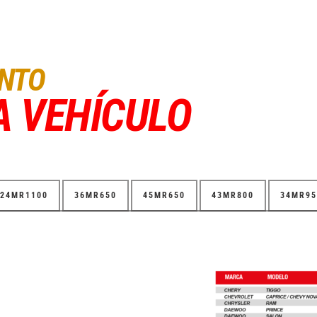
ENTO
A VEHÍCULO
24MR1100
36MR650
45MR650
43MR800
34MR95