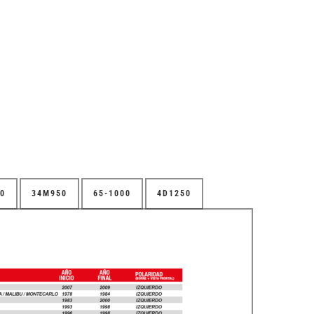
0
34M950
65-1000
4D1250