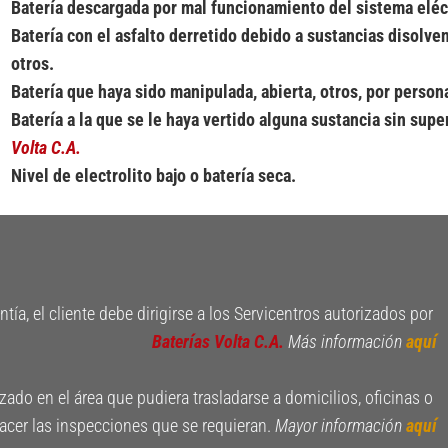
Batería descargada por mal funcionamiento del sistema eléct
Batería con el asfalto derretido debido a sustancias disolven
otros.
Batería que haya sido manipulada, abierta, otros, por person
Batería a la que se le haya vertido alguna sustancia sin sup
Volta C.A.
Nivel de electrolito bajo o batería seca. 
Para presentar el reclamo de su garantía, el cliente debe dirigirse a los Servicentros autorizados por 
Baterías Volta C.A.
Más información
aquí
ado en el área que pudiera trasladarse a domicilios, oficinas o 
hacer las inspecciones que se requieran. 
Mayor información
aquí