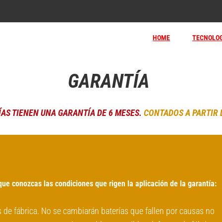
HOME
TECNOLOG
GARANTÍA 
AS TIENEN UNA GARANTÍA DE 6 MESES.
CONTADOS A PARTIR 
ue conozcas las condiciones que rigen la aplicación de la garantía:
 de fábrica. No se cambiarán baterías que fallen por causas no 