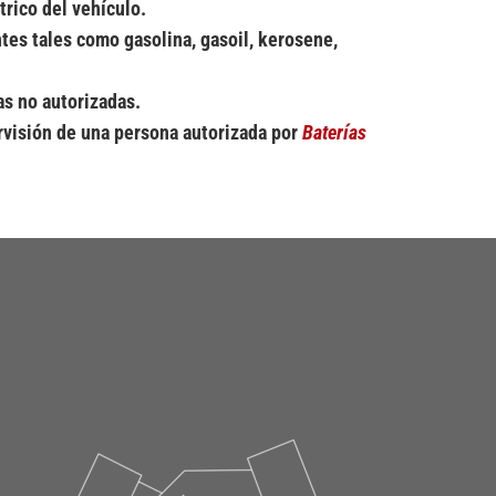
rico del vehículo.
tes tales como gasolina, gasoil, kerosene, 
as no autorizadas.
ervisión de una persona autorizada por 
Baterías 