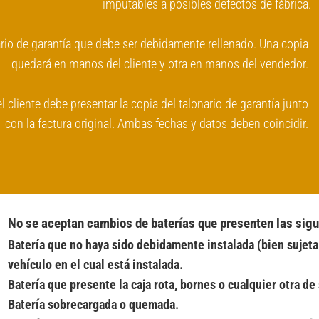
imputables a posibles defectos de fábrica.
ario de garantía que debe ser debidamente rellenado. Una copia 
quedará en manos del cliente y otra en manos del vendedor. 
l cliente debe presentar la copia del talonario de garantía junto 
con la factura original. Ambas fechas y datos deben coincidir.
No se aceptan cambios de baterías que presenten las sigu
Batería que no haya sido debidamente instalada (bien sujeta 
vehículo en el cual está instalada.
Batería que presente la caja rota, bornes o cualquier otra d
Batería sobrecargada o quemada.